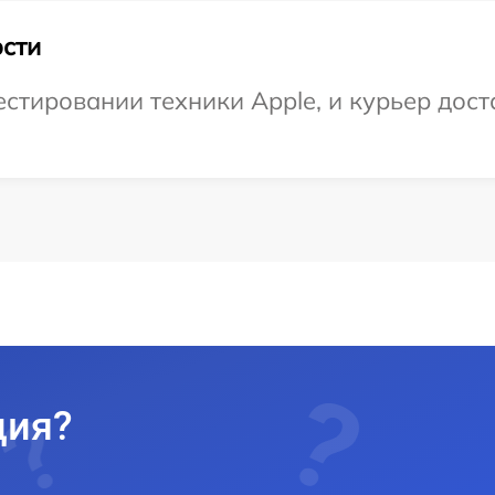
сти
тировании техники Apple, и курьер доста
ция?