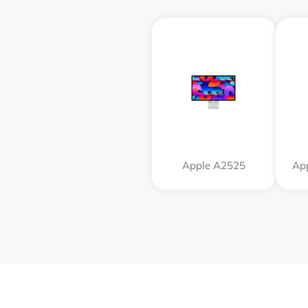
Apple А2525
App