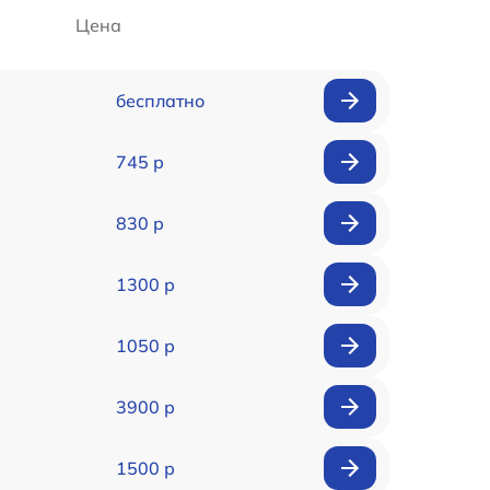
Цена
бесплатно
745 р
830 р
1300 р
1050 р
3900 р
1500 р