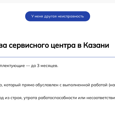
от 60 мин
У меня другая неисправность
от 60 мин
1
от 120 мин
ва сервисного центра в Казани
от 60 мин
мплектующие — до 3 месяцев.
от 60 мин
от 60 мин
а, который прямо обусловлен с выполненной работой (н
от 60 мин
из строя, утрата работоспособности или несоответств
от 60 мин