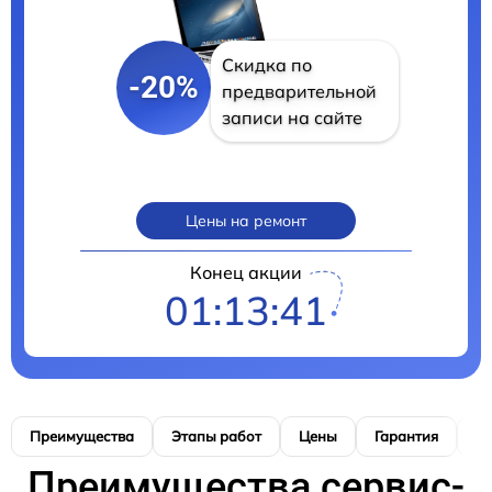
Скидка по
-20%
предварительной
записи на сайте
Цены на ремонт
Конец акции
01:13:40
Преимущества
Этапы работ
Цены
Гарантия
М
Преимущества сервис-