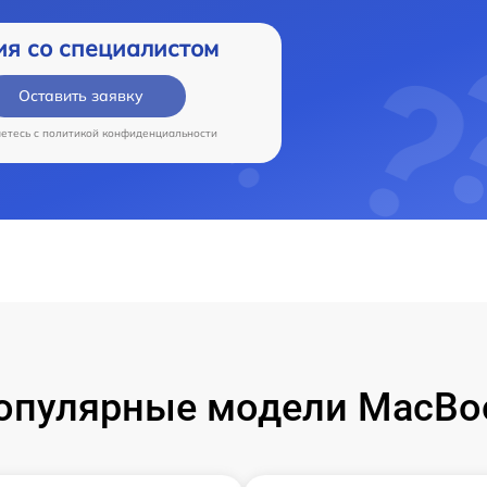
ия со специалистом
Оставить заявку
аетесь c
политикой конфиденциальности
опулярные модели MacBo