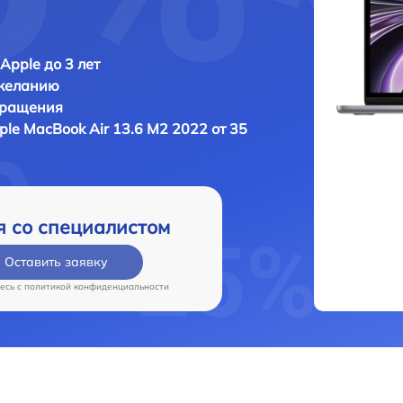
Apple до 3 лет
 желанию
бращения
ple MacBook Air 13.6 M2 2022 от 35
я со специалистом
Оставить заявку
есь c
политикой конфиденциальности