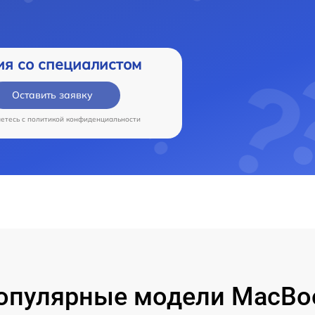
ия со специалистом
Оставить заявку
аетесь c
политикой конфиденциальности
опулярные модели MacBo