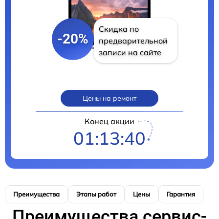
Скидка по
-20%
предварительной
записи на сайте
Цены на ремонт
Конец акции
01:13:39
Преимущества
Этапы работ
Цены
Гарантия
М
Преимущества сервис-