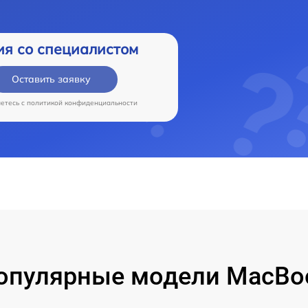
ия со специалистом
Оставить заявку
аетесь c
политикой конфиденциальности
опулярные модели MacBo