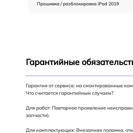
Прошивка / разблокировка iPad 2019
Восстановление после попадания влаги iP
2019
Замена шлейфа iPad 2019
Замена кнопки Home iPad 2019
Гарантийные обязательст
Замена дисплея (экрана) iPad 2019
Гарантия от сервиса: на смонтированные ко
Замена корпуса iPad 2019
Что считается гарантийным случаем?
Замена модуля Wi-Fi iPad 2019
Для работ: Повторное проявление неисправн
запчасти).
Замена камеры iPad 2019
Для комплектующих: Внезапная поломка, отк