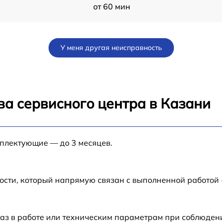
от 60 мин
ad
от 60 мин
У меня другая неисправность
от 60 мин
от 60 мин
ва сервисного центра в Казани
от 60 мин
мплектующие — до 3 месяцев.
от 60 мин
от 60 мин
ости, который напрямую связан с выполненной работой
от 60 мин
аз в работе или техническим параметрам при соблюден