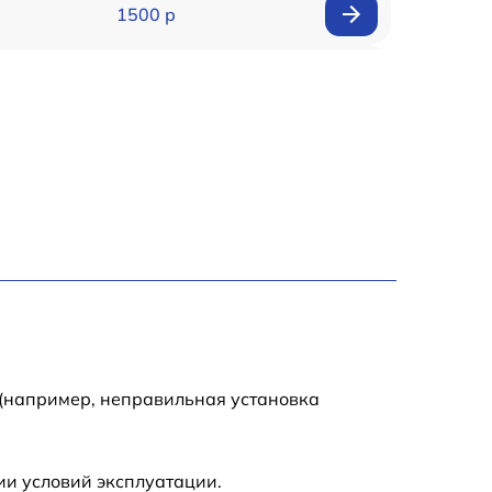
1500 р
2000 р
1250 р
1500 р
2500 р
3000 р
1700 р
 (например, неправильная установка
2000 р
ии условий эксплуатации.