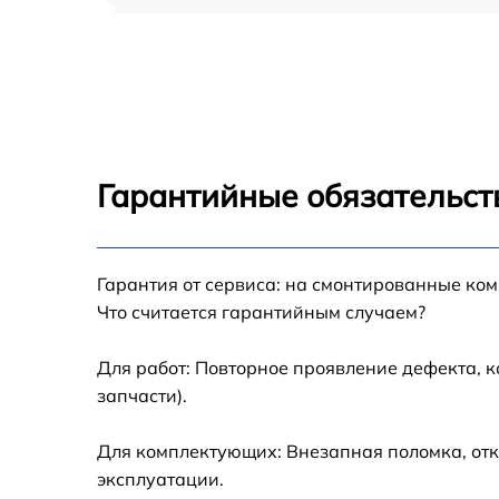
Восстановление после попадания влаги iP
mini 2021
Замена шлейфа iPad mini 2021
Замена кнопки Home iPad mini 2021
Гарантийные обязательст
Замена дисплея (экрана) iPad mini 2021
Гарантия от сервиса: на смонтированные ко
Замена корпуса iPad mini 2021
Что считается гарантийным случаем?
Замена модуля Wi-Fi iPad mini 2021
Для работ: Повторное проявление дефекта, 
запчасти).
Замена камеры iPad mini 2021
Для комплектующих: Внезапная поломка, отк
Замена разъема зарядки iPad mini 2021
эксплуатации.