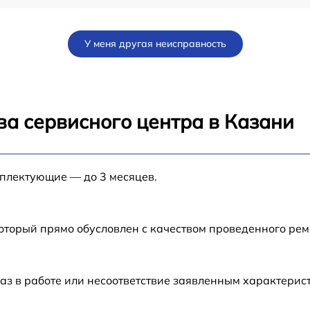
ad
от 60 мин
У меня другая неисправность
от 60 мин
от 60 мин
ва сервисного центра в Казани
от 60 мин
мплектующие — до 3 месяцев.
от 60 мин
от 60 мин
который прямо обусловлен с качеством проведенного ре
от 60 мин
аз в работе или несоответствие заявленным характери
от 60 мин