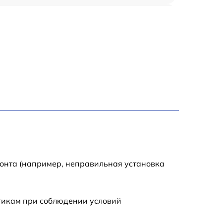
2000 р
1250 р
1500 р
2500 р
3000 р
1700 р
монта (например, неправильная установка
2000 р
стикам при соблюдении условий
1500 р