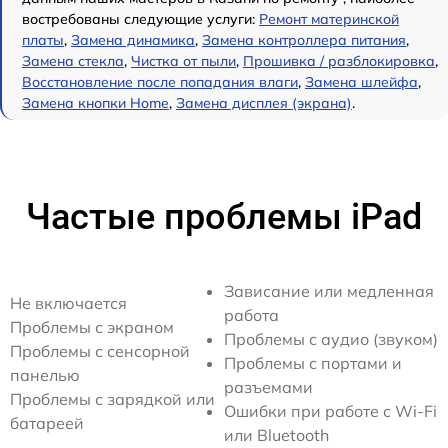
востребованы следующие услуги:
Ремонт материнской
платы
,
Замена динамика
,
Замена контроллера питания
,
Замена стекла
,
Чистка от пыли
,
Прошивка / разблокировка
,
Восстановление после попадания влаги
,
Замена шлейфа
,
Замена кнопки Home
,
Замена дисплея (экрана)
.
Частые проблемы iPad
Зависание или медленная
Не включается
работа
Проблемы с экраном
Проблемы с аудио (звуком)
Проблемы с сенсорной
Проблемы с портами и
панелью
разъемами
Проблемы с зарядкой или
Ошибки при работе с Wi-Fi
батареей
или Bluetooth