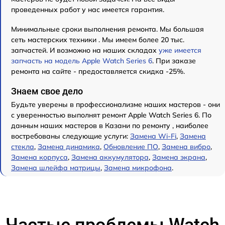
проведенных работ у нас имеется гарантия.
Минимальные сроки выполнения ремонта. Мы большая
сеть мастерских техники . Мы имеем более 20 тыс.
запчастей. И возможно на наших складах
уже имеется
запчасть на модель Apple Watch Series 6
. При заказе
ремонта на сайте - предоставляется скидка -25%.
Знаем свое дело
Будьте уверены в профессионализме наших мастеров - они
с уверенностью выполнят ремонт Apple Watch Series 6. По
данным наших мастеров в Казани по ремонту , наиболее
востребованы следующие услуги:
Замена Wi-Fi
,
Замена
стекла
,
Замена динамика
,
Обновление ПО
,
Замена вибро
,
Замена корпуса
,
Замена аккумулятора
,
Замена экрана
,
Замена шлейфа матрицы
,
Замена микрофона
.