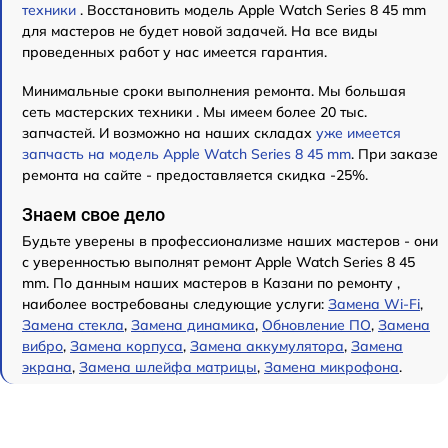
техники
. Восстановить модель Apple Watch Series 8 45 mm
для мастеров не будет новой задачей. На все виды
проведенных работ у нас имеется гарантия.
Минимальные сроки выполнения ремонта. Мы большая
сеть мастерских техники . Мы имеем более 20 тыс.
запчастей. И возможно на наших складах
уже имеется
запчасть на модель Apple Watch Series 8 45 mm
. При заказе
ремонта на сайте - предоставляется скидка -25%.
Знаем свое дело
Будьте уверены в профессионализме наших мастеров - они
с уверенностью выполнят ремонт Apple Watch Series 8 45
mm. По данным наших мастеров в Казани по ремонту ,
наиболее востребованы следующие услуги:
Замена Wi-Fi
,
Замена стекла
,
Замена динамика
,
Обновление ПО
,
Замена
вибро
,
Замена корпуса
,
Замена аккумулятора
,
Замена
экрана
,
Замена шлейфа матрицы
,
Замена микрофона
.