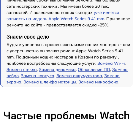
Минимальные сроки выполнения ремонта. Мы большая
сеть мастерских техники . Мы имеем более 20 тыс.
запчастей. И возможно на наших складах
уже имеется
запчасть на модель Apple Watch Series 9 41 mm
. При заказе
ремонта на сайте - предоставляется скидка -25%.
Знаем свое дело
Будьте уверены в профессионализме наших мастеров - они
с уверенностью выполнят ремонт Apple Watch Series 9 41
mm. По данным наших мастеров в Казани по ремонту ,
наиболее востребованы следующие услуги:
Замена Wi-Fi
,
Замена стекла
,
Замена динамика
,
Обновление ПО
,
Замена
вибро
,
Замена корпуса
,
Замена аккумулятора
,
Замена
экрана
,
Замена шлейфа матрицы
,
Замена микрофона
.
Частые проблемы Watch