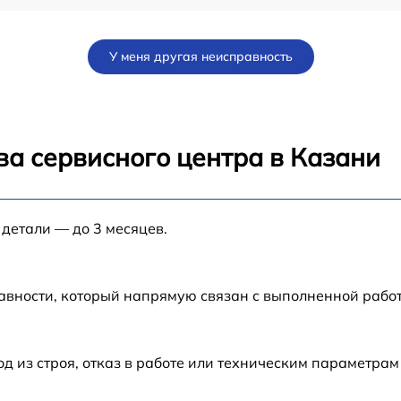
от 60 мин
У меня другая неисправность
от 30 мин
от 60 мин
ва сервисного центра в Казани
от 60 мин
 детали — до 3 месяцев.
от 60 мин
от 60 мин
авности, который напрямую связан с выполненной рабо
от 60 мин
из строя, отказ в работе или техническим параметрам
от 60 мин