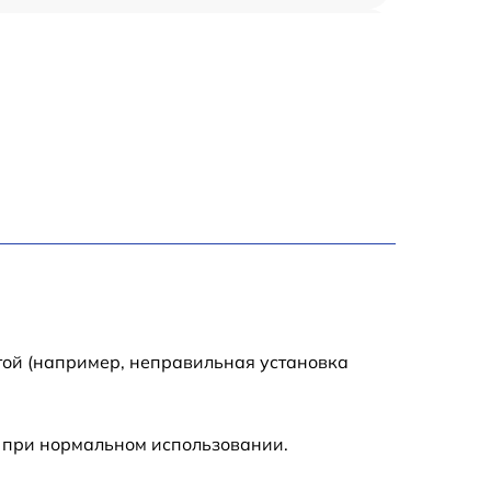
600 р
550 р
500 р
10000 р
2000 р
1700 р
той (например, неправильная установка
5900 р
 при нормальном использовании.
450 р