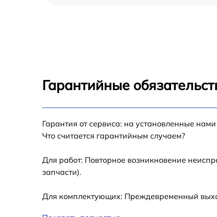
Замена шлейфа iPhone 12 Pro Max
Замена аккумулятора iPhone 12 Pro Max
Замена USB порта iPhone 12 Pro Max
Гарантийные обязательст
Замена контроллера питания iPhone 12 Pro
Max
Гарантия от сервиса: на установленные нами
Замена стекла камеры iPhone 12 Pro Max
Что считается гарантийным случаем?
Замена GPS-модуля iPhone 12 Pro Max
Для работ: Повторное возникновение неиспр
запчасти).
Замена разъема зарядки iPhone 12 Pro Max
Для комплектующих: Преждевременный выход 
Замена Wi-Fi iPhone 12 Pro Max