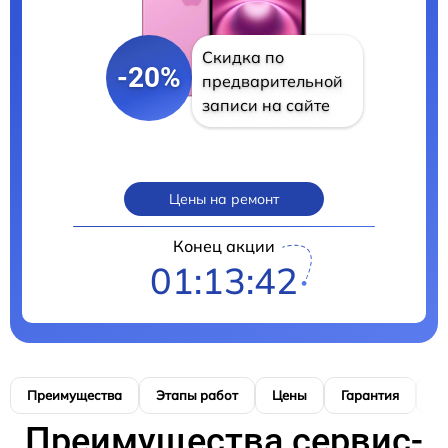
Скидка по
-20%
предварительной
записи на сайте
Цены на ремонт
Конец акции
01:13:41
Преимущества
Этапы работ
Цены
Гарантия
М
Преимущества сервис-