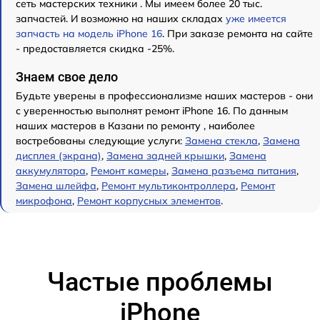
сеть мастерских техники . Мы имеем более 20 тыс.
запчастей. И возможно на наших складах
уже имеется
запчасть на модель iPhone 16
. При заказе ремонта на сайте
- предоставляется скидка -25%.
Знаем свое дело
Будьте уверены в профессионализме наших мастеров - они
с уверенностью выполнят ремонт iPhone 16. По данным
наших мастеров в Казани по ремонту , наиболее
востребованы следующие услуги:
Замена стекла
,
Замена
дисплея (экрана)
,
Замена задней крышки
,
Замена
аккумулятора
,
Ремонт камеры
,
Замена разъема питания
,
Замена шлейфа
,
Ремонт мультиконтроллера
,
Ремонт
микрофона
,
Ремонт корпусных элементов
.
Частые проблемы
iPhone