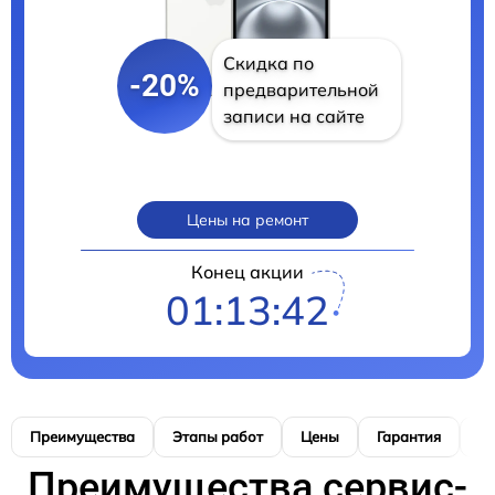
Скидка по
-20%
предварительной
записи на сайте
Цены на ремонт
Конец акции
01:13:41
Преимущества
Этапы работ
Цены
Гарантия
М
Преимущества сервис-