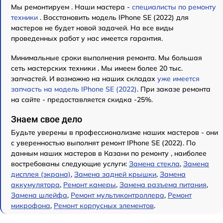
Мы ремонтируем . Наши мастера -
специалисты по ремонту
техники
. Восстановить модель IPhone SE (2022) для
мастеров не будет новой задачей. На все виды
проведенных работ у нас имеется гарантия.
Минимальные сроки выполнения ремонта. Мы большая
сеть мастерских техники . Мы имеем более 20 тыс.
запчастей. И возможно на наших складах
уже имеется
запчасть на модель IPhone SE (2022)
. При заказе ремонта
на сайте - предоставляется скидка -25%.
Знаем свое дело
Будьте уверены в профессионализме наших мастеров - они
с уверенностью выполнят ремонт IPhone SE (2022). По
данным наших мастеров в Казани по ремонту , наиболее
востребованы следующие услуги:
Замена стекла
,
Замена
дисплея (экрана)
,
Замена задней крышки
,
Замена
аккумулятора
,
Ремонт камеры
,
Замена разъема питания
,
Замена шлейфа
,
Ремонт мультиконтроллера
,
Ремонт
микрофона
,
Ремонт корпусных элементов
.