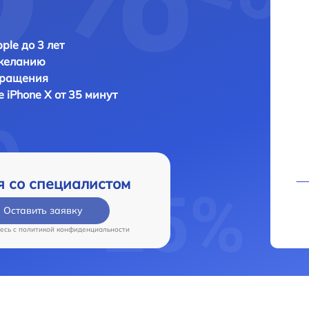
ple до 3 лет
 желанию
бращения
e iPhone X от 35 минут
я со специалистом
Оставить заявку
есь c
политикой конфиденциальности